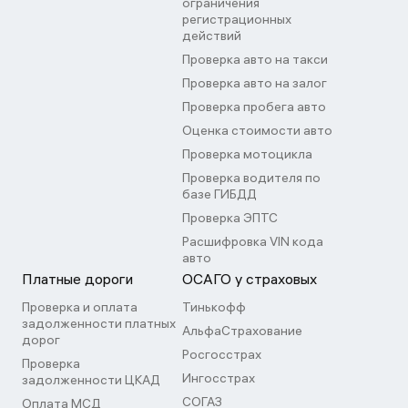
ограничения
регистрационных
действий
Проверка авто на такси
Проверка авто на залог
Проверка пробега авто
Оценка стоимости авто
Проверка мотоцикла
Проверка водителя по
базе ГИБДД
Проверка ЭПТС
Расшифровка VIN кода
авто
Платные дороги
ОСАГО у страховых
Проверка и оплата
Тинькофф
задолженности платных
АльфаСтрахование
дорог
Росгосстрах
Проверка
Ингосстрах
задолженности ЦКАД
СОГАЗ
Оплата МСД