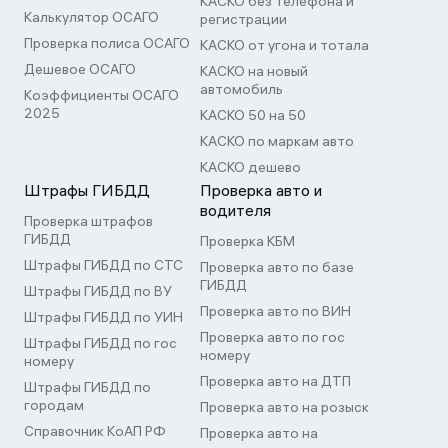
КАСКО без телефона и
Калькулятор ОСАГО
регистрации
Проверка полиса ОСАГО
КАСКО от угона и тотала
Дешевое ОСАГО
КАСКО на новый
автомобиль
Коэффициенты ОСАГО
2025
КАСКО 50 на 50
КАСКО по маркам авто
КАСКО дешево
Штрафы ГИБДД
Проверка авто и
водителя
Проверка штрафов
ГИБДД
Проверка КБМ
Штрафы ГИБДД по СТС
Проверка авто по базе
ГИБДД
Штрафы ГИБДД по ВУ
Проверка авто по ВИН
Штрафы ГИБДД по УИН
Проверка авто по гос
Штрафы ГИБДД по гос
номеру
номеру
Проверка авто на ДТП
Штрафы ГИБДД по
городам
Проверка авто на розыск
Справочник КоАП РФ
Проверка авто на