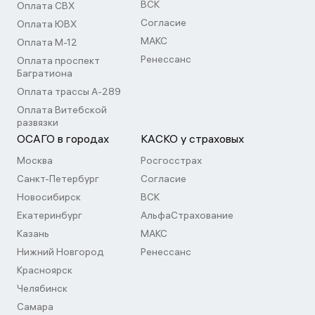
ВСК
Оплата СВХ
Согласие
Оплата ЮВХ
МАКС
Оплата М-12
Ренессанс
Оплата проспект
Багратиона
Оплата трассы А-289
Оплата Витебской
развязки
ОСАГО в городах
КАСКО у страховых
Москва
Росгосстрах
Санкт-Петербург
Согласие
Новосибирск
ВСК
Екатеринбург
АльфаСтрахование
Казань
МАКС
Нижний Новгород
Ренессанс
Красноярск
Челябинск
Самара