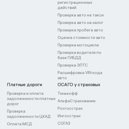
регистрационных
действий
Проверка авто на такси
Проверка авто на залог
Проверка пробега авто
Оценка стоимости авто
Проверка мотоцикла
Проверка водителя по
базе ГИБДД
Проверка ЭПТС
Расшифровка VIN кода
авто
Платные дороги
ОСАГО у страховых
Проверка и оплата
Тинькофф
задолженности платных
АльфаСтрахование
дорог
Росгосстрах
Проверка
Ингосстрах
задолженности ЦКАД
СОГАЗ
Оплата МСД