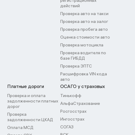
регистрационных
действий
Проверка авто на такси
Проверка авто на залог
Проверка пробега авто
Оценка стоимости авто
Проверка мотоцикла
Проверка водителя по
базе ГИБДД
Проверка ЭПТС
Расшифровка VIN кода
авто
Платные дороги
ОСАГО у страховых
Проверка и оплата
Тинькофф
задолженности платных
АльфаСтрахование
дорог
Росгосстрах
Проверка
Ингосстрах
задолженности ЦКАД
СОГАЗ
Оплата МСД
ВСК