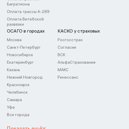
Багратиона
Оплата трассы А-289
Оплата Витебской
развязки
ОСАГО в городах
КАСКО у страховых
Москва
Росгосстрах
Санкт-Петербург
Согласие
Новосибирск
ВСК
Екатеринбург
АльфаСтрахование
Казань
МАКС
Нижний Новгород
Ренессанс
Красноярск
Челябинск
Самара
Уфа
Все города
Показать ещё