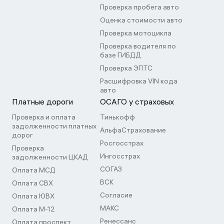
Проверка пробега авто
Оценка стоимости авто
Проверка мотоцикла
Проверка водителя по
базе ГИБДД
Проверка ЭПТС
Расшифровка VIN кода
авто
Платные дороги
ОСАГО у страховых
Проверка и оплата
Тинькофф
задолженности платных
АльфаСтрахование
дорог
Росгосстрах
Проверка
Ингосстрах
задолженности ЦКАД
СОГАЗ
Оплата МСД
ВСК
Оплата СВХ
Согласие
Оплата ЮВХ
МАКС
Оплата М-12
Ренессанс
Оплата проспект