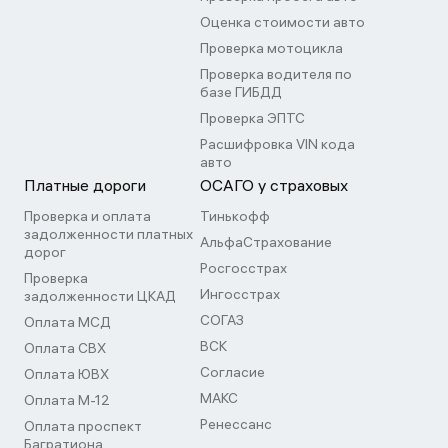
Оценка стоимости авто
Проверка мотоцикла
Проверка водителя по
базе ГИБДД
Проверка ЭПТС
Расшифровка VIN кода
авто
Платные дороги
ОСАГО у страховых
Проверка и оплата
Тинькофф
задолженности платных
АльфаСтрахование
дорог
Росгосстрах
Проверка
Ингосстрах
задолженности ЦКАД
СОГАЗ
Оплата МСД
ВСК
Оплата СВХ
Согласие
Оплата ЮВХ
МАКС
Оплата М-12
Ренессанс
Оплата проспект
Багратиона