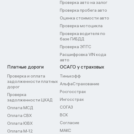
Проверка авто на залог
Проверка пробега авто
Оценка стоимости авто
Проверка мотоцикла
Проверка водителя по
базе ГИБДД
Проверка ЭПТС
Расшифровка VIN кода
авто
Платные дороги
ОСАГО у страховых
Проверка и оплата
Тинькофф
задолженности платных
АльфаСтрахование
дорог
Росгосстрах
Проверка
Ингосстрах
задолженности ЦКАД
СОГАЗ
Оплата МСД
ВСК
Оплата СВХ
Согласие
Оплата ЮВХ
МАКС
Оплата М-12