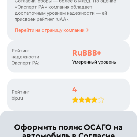
Согласии, сборы — более 8 млрд. По оценке
«Эксперт РА» компания обладает
достаточным уровнем надежности — ей
присвоен рейтинг ruАА-.
Перейти на страницу
компании
Рейтинг

RuBBB+
надежности

Умеренный уровень
Эксперт РА:
4
Рейтинг

bip.ru
Оформить полис ОСАГО на
автомобиль в Согласие