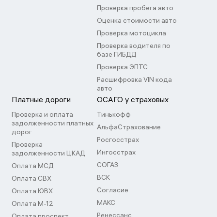
Проверка пробега авто
Оценка стоимости авто
Проверка мотоцикла
Проверка водителя по
базе ГИБДД
Проверка ЭПТС
Расшифровка VIN кода
авто
Платные дороги
ОСАГО у страховых
Проверка и оплата
Тинькофф
задолженности платных
АльфаСтрахование
дорог
Росгосстрах
Проверка
Ингосстрах
задолженности ЦКАД
СОГАЗ
Оплата МСД
ВСК
Оплата СВХ
Согласие
Оплата ЮВХ
МАКС
Оплата М-12
Ренессанс
Оплата проспект