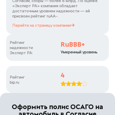
Согласии, сборы — более 8 млрд. По оценке
«Эксперт РА» компания обладает
достаточным уровнем надежности — ей
присвоен рейтинг ruАА-.
Перейти на страницу
компании
Рейтинг

RuBBB+
надежности

Умеренный уровень
Эксперт РА:
4
Рейтинг

bip.ru
Оформить полис ОСАГО на
автомобиль в Согласие