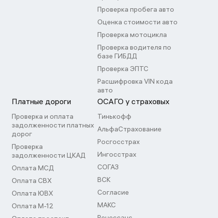
Проверка пробега авто
Оценка стоимости авто
Проверка мотоцикла
Проверка водителя по
базе ГИБДД
Проверка ЭПТС
Расшифровка VIN кода
авто
Платные дороги
ОСАГО у страховых
Проверка и оплата
Тинькофф
задолженности платных
АльфаСтрахование
дорог
Росгосстрах
Проверка
Ингосстрах
задолженности ЦКАД
СОГАЗ
Оплата МСД
ВСК
Оплата СВХ
Согласие
Оплата ЮВХ
МАКС
Оплата М-12
Ренессанс