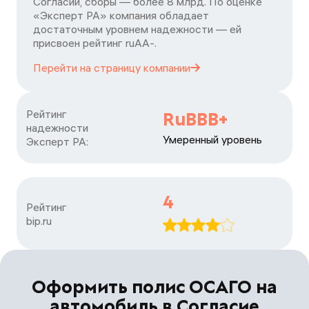
Согласии, сборы — более 8 млрд. По оценке
«Эксперт РА» компания обладает
достаточным уровнем надежности — ей
присвоен рейтинг ruАА-.
Перейти на страницу
компании
Рейтинг

RuBBB+
надежности

Умеренный уровень
Эксперт РА:
4
Рейтинг

bip.ru
Оформить полис ОСАГО на
автомобиль в Согласие