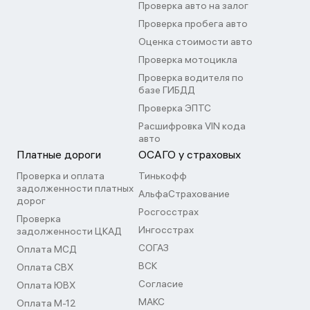
Проверка авто на залог
Проверка пробега авто
Оценка стоимости авто
Проверка мотоцикла
Проверка водителя по
базе ГИБДД
Проверка ЭПТС
Расшифровка VIN кода
авто
Платные дороги
ОСАГО у страховых
Проверка и оплата
Тинькофф
задолженности платных
АльфаСтрахование
дорог
Росгосстрах
Проверка
Ингосстрах
задолженности ЦКАД
СОГАЗ
Оплата МСД
ВСК
Оплата СВХ
Согласие
Оплата ЮВХ
МАКС
Оплата М-12