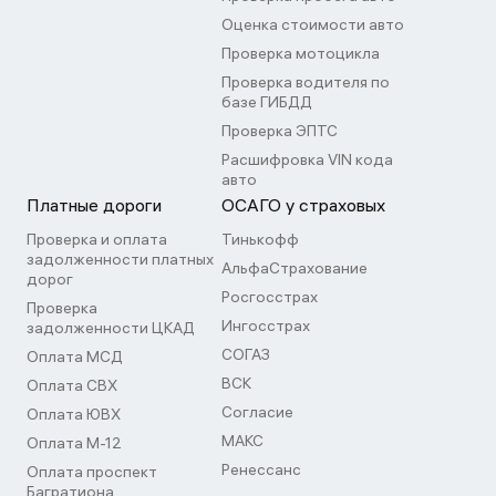
Оценка стоимости авто
Проверка мотоцикла
Проверка водителя по
базе ГИБДД
Проверка ЭПТС
Расшифровка VIN кода
авто
Платные дороги
ОСАГО у страховых
Проверка и оплата
Тинькофф
задолженности платных
АльфаСтрахование
дорог
Росгосстрах
Проверка
Ингосстрах
задолженности ЦКАД
СОГАЗ
Оплата МСД
ВСК
Оплата СВХ
Согласие
Оплата ЮВХ
МАКС
Оплата М-12
Ренессанс
Оплата проспект
Багратиона