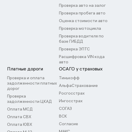
Проверка авто на залог
Проверка пробега авто
Оценка стоимости авто
Проверка мотоцикла
Проверка водителя по
базе ГИБДД
Проверка ЭПТС
Расшифровка VIN кода
авто
Платные дороги
ОСАГО у страховых
Проверка и оплата
Тинькофф
задолженности платных
АльфаСтрахование
дорог
Росгосстрах
Проверка
Ингосстрах
задолженности ЦКАД
СОГАЗ
Оплата МСД
ВСК
Оплата СВХ
Согласие
Оплата ЮВХ
МАКС