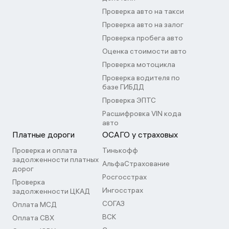
Проверка авто на такси
Проверка авто на залог
Проверка пробега авто
Оценка стоимости авто
Проверка мотоцикла
Проверка водителя по
базе ГИБДД
Проверка ЭПТС
Расшифровка VIN кода
авто
Платные дороги
ОСАГО у страховых
Проверка и оплата
Тинькофф
задолженности платных
АльфаСтрахование
дорог
Росгосстрах
Проверка
Ингосстрах
задолженности ЦКАД
СОГАЗ
Оплата МСД
ВСК
Оплата СВХ