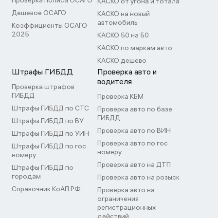
Проверка полиса ОСАГО
КАСКО от угона и тотала
Дешевое ОСАГО
КАСКО на новый
автомобиль
Коэффициенты ОСАГО
2025
КАСКО 50 на 50
КАСКО по маркам авто
КАСКО дешево
Штрафы ГИБДД
Проверка авто и
водителя
Проверка штрафов
ГИБДД
Проверка КБМ
Штрафы ГИБДД по СТС
Проверка авто по базе
ГИБДД
Штрафы ГИБДД по ВУ
Проверка авто по ВИН
Штрафы ГИБДД по УИН
Проверка авто по гос
Штрафы ГИБДД по гос
номеру
номеру
Проверка авто на ДТП
Штрафы ГИБДД по
городам
Проверка авто на розыск
Справочник КоАП РФ
Проверка авто на
ограничения
регистрационных
действий