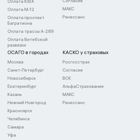
Согласие
Оплата ЮВХ
МАКС
Оплата М-12
Ренессанс
Оплата проспект
Багратиона
Оплата трассы А-289
Оплата Витебской
развязки
ОСАГО в городах
КАСКО у страховых
Москва
Росгосстрах
Санкт-Петербург
Согласие
Новосибирск
ВСК
Екатеринбург
АльфаСтрахование
Казань
МАКС
Нижний Новгород
Ренессанс
Красноярск
Челябинск
Самара
Уфа