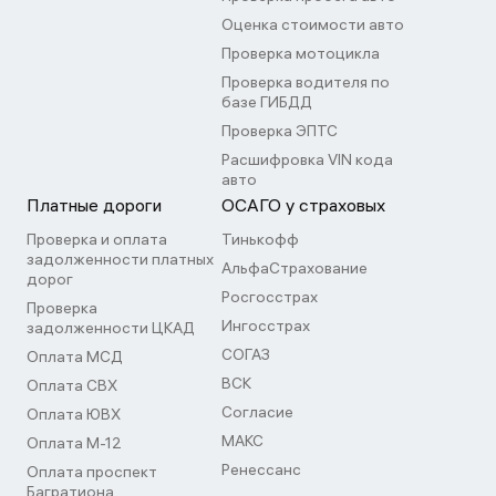
Оценка стоимости авто
Проверка мотоцикла
Проверка водителя по
базе ГИБДД
Проверка ЭПТС
Расшифровка VIN кода
авто
Платные дороги
ОСАГО у страховых
Проверка и оплата
Тинькофф
задолженности платных
АльфаСтрахование
дорог
Росгосстрах
Проверка
Ингосстрах
задолженности ЦКАД
СОГАЗ
Оплата МСД
ВСК
Оплата СВХ
Согласие
Оплата ЮВХ
МАКС
Оплата М-12
Ренессанс
Оплата проспект
Багратиона