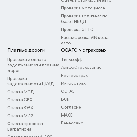
Оценка стоимости авто
Проверка мотоцикла
Проверка водителя по
базе ГИБДД
Проверка ЭПТС
Расшифровка VIN кода
авто
Платные дороги
ОСАГО у страховых
Проверка и оплата
Тинькофф
задолженности платных
АльфаСтрахование
дорог
Росгосстрах
Проверка
Ингосстрах
задолженности ЦКАД
СОГАЗ
Оплата МСД
ВСК
Оплата СВХ
Согласие
Оплата ЮВХ
МАКС
Оплата М-12
Ренессанс
Оплата проспект
Багратиона