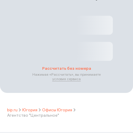
Рассчитать без номера
Нажимая «
Рассчитать
», вы принимаете
условия сервиса
bip.ru
Югория
Офисы Югория
Агентство "Центральное"