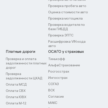
Проверка пробега авто
Оценка стоимости авто
Проверка мотоцикла
Проверка водителя по
базе ГИБДД
Проверка ЭПТС
Расшифровка VIN кода
авто
Платные дороги
ОСАГО у страховых
Проверка и оплата
Тинькофф
задолженности платных
АльфаСтрахование
дорог
Росгосстрах
Проверка
Ингосстрах
задолженности ЦКАД
СОГАЗ
Оплата МСД
ВСК
Оплата СВХ
Согласие
Оплата ЮВХ
МАКС
Оплата М-12