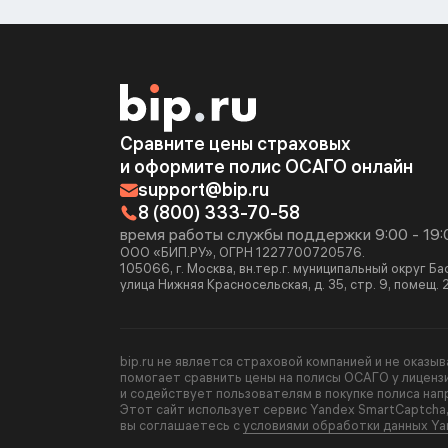
Сравните цены страховых
и оформите полис ОСАГО онлайн
support@bip.ru
8 (800) 333-70-58
время работы службы поддержки 9:00 - 19:
ООО «БИП.РУ», ОГРН 1227700720576.
105066, г. Москва, вн.тер.г. муниципальный округ Б
улица Нижняя Красносельская, д. 35, стр. 9, помещ. 
bip.ru не является страховой компанией и не оказы
помогает сравнить цены на полисы ОСАГО у лиценз
и содействует пользователям в покупке полиса нап
Этот сайт использует сервис Yandex SmartCaptcha
вы соглашаетесь с
условиями обработки данных Ya