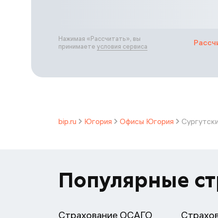
Нажимая «
Рассчитать
», вы
Рассч
принимаете
условия сервиса
bip.ru
Югория
Офисы Югория
Сургутск
Популярные с
Страхование ОСАГО
Страхо