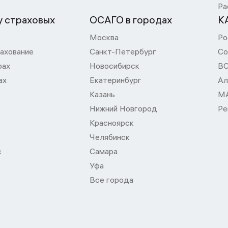
Ра
 страховых
ОСАГО в городах
К
Москва
Ро
ахование
Санкт-Петербург
Со
рах
Новосибирск
В
ах
Екатеринбург
Ал
Казань
М
Нижний Новгород
Ре
Красноярск
Челябинск
с
Самара
Уфа
Все города