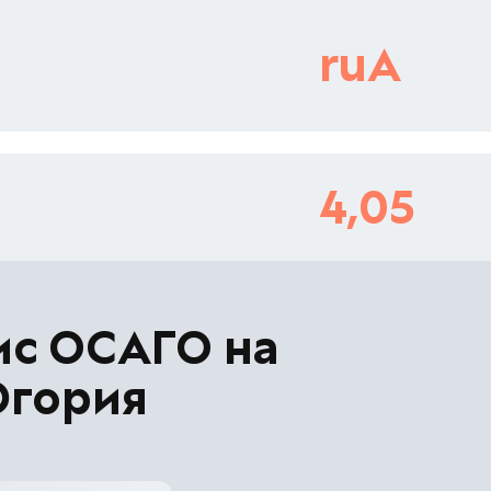
ruА
4,05
ис ОСАГО на
Югория