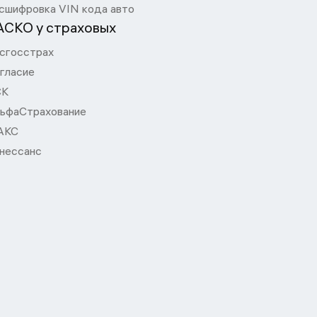
сшифровка VIN кода авто
АСКО у страховых
сгосстрах
гласие
СК
ьфаСтрахование
АКС
нессанс