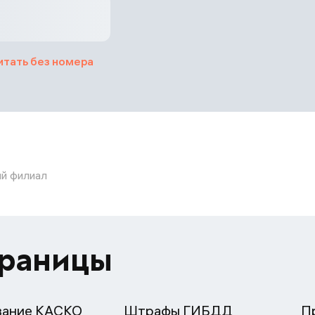
итать без номера
ий филиал
траницы
вание КАСКО
Штрафы ГИБДД
П