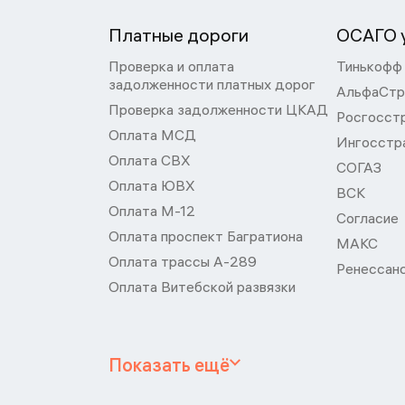
Платные дороги
ОСАГО у
Проверка и оплата
Тинькофф
задолженности платных дорог
АльфаСтр
Проверка задолженности ЦКАД
Росгосст
Оплата МСД
Ингосстр
Оплата СВХ
СОГАЗ
Оплата ЮВХ
ВСК
Оплата М-12
Согласие
Оплата проспект Багратиона
МАКС
Оплата трассы А-289
Ренессан
Оплата Витебской развязки
Показать ещё