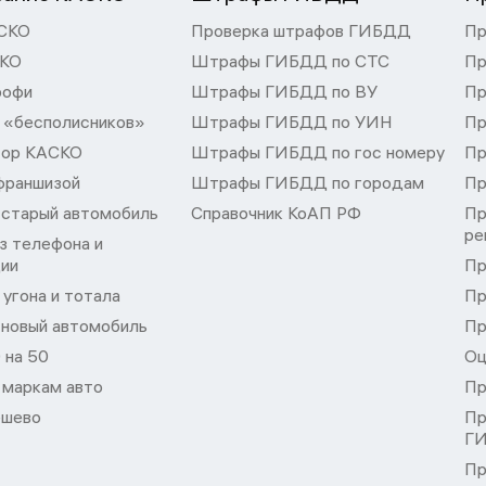
СКО
Проверка штрафов ГИБДД
Пр
СКО
Штрафы ГИБДД по СТС
Пр
рофи
Штрафы ГИБДД по ВУ
Пр
 «бесполисников»
Штрафы ГИБДД по УИН
Пр
тор КАСКО
Штрафы ГИБДД по гос номеру
Пр
франшизой
Штрафы ГИБДД по городам
Пр
 старый автомобиль
Справочник КоАП РФ
Пр
ре
з телефона и
ции
Пр
угона и тотала
Пр
 новый автомобиль
Пр
 на 50
Оц
 маркам авто
Пр
шево
Пр
Г
Пр