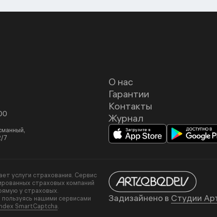
О нас
Гарантии
Контакты
00
Журнал
асманный,
2/7
вает услуги страхования. Сервис
ированных страховых компаний
рямую у страховых.
Задизайнено в
Студии Ар
, пользуясь нашими сервисами
ndex SmartCaptcha
.