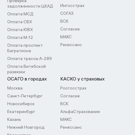
Проверка
Ингосстрах
задолженности ЦКАД
СОГАЗ
Оплата МСД
ВСК
Оплата СВХ
Согласие
Оплата ЮВХ
МАКС
Оплата М-12
Ренессанс
Оплата проспект
Багратиона
Оплата трассы А-289
Оплата Витебской
развязки
ОСАГО в городах
КАСКО у страховых
Москва
Росгосстрах
Санкт-Петербург
Согласие
Новосибирск
ВСК
Екатеринбург
АльфаСтрахование
Казань
МАКС
Нижний Новгород
Ренессанс