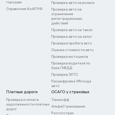
городам
Проверка авто на розыск
Справочник КоАП РФ
Проверка авто на
ограничения
регистрационных
действий
Проверка авто на такси
Проверка авто на залог
Проверка пробега авто
Оценка стоимости авто
Проверка мотоцикла
Проверка водителя по
базе ГИБДД
Проверка ЭПТС
Расшифровка VIN кода
авто
Платные дороги
ОСАГО у страховых
Проверка и оплата
Тинькофф
задолженности платных
АльфаСтрахование
дорог
Росгосстрах