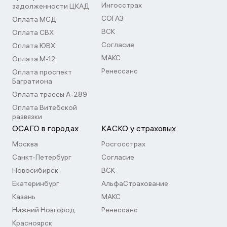
Ингосстрах
задолженности ЦКАД
СОГАЗ
Оплата МСД
ВСК
Оплата СВХ
Согласие
Оплата ЮВХ
МАКС
Оплата М-12
Ренессанс
Оплата проспект
Багратиона
Оплата трассы А-289
Оплата Витебской
развязки
ОСАГО в городах
КАСКО у страховых
Москва
Росгосстрах
Санкт-Петербург
Согласие
Новосибирск
ВСК
Екатеринбург
АльфаСтрахование
Казань
МАКС
Нижний Новгород
Ренессанс
Красноярск