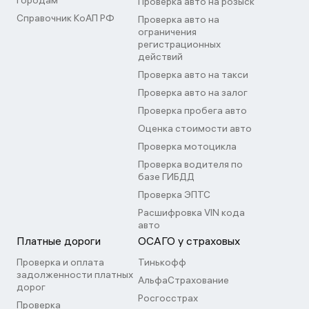
городам
Проверка авто на розыск
Справочник КоАП РФ
Проверка авто на
ограничения
регистрационных
действий
Проверка авто на такси
Проверка авто на залог
Проверка пробега авто
Оценка стоимости авто
Проверка мотоцикла
Проверка водителя по
базе ГИБДД
Проверка ЭПТС
Расшифровка VIN кода
авто
Платные дороги
ОСАГО у страховых
Проверка и оплата
Тинькофф
задолженности платных
АльфаСтрахование
дорог
Росгосстрах
Проверка