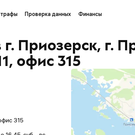
трафы
Проверка данных
Финансы
г. Приозерск, г. П
11, офис 315
 офис 315
 16.45, суб. - вс. -