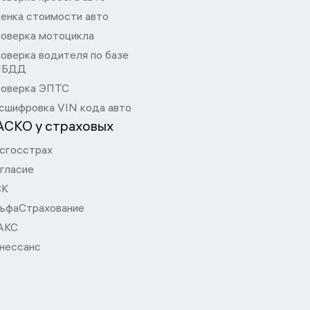
енка стоимости авто
оверка мотоцикла
оверка водителя по базе
ИБДД
оверка ЭПТС
сшифровка VIN кода авто
АСКО у страховых
сгосстрах
гласие
СК
ьфаСтрахование
АКС
нессанс