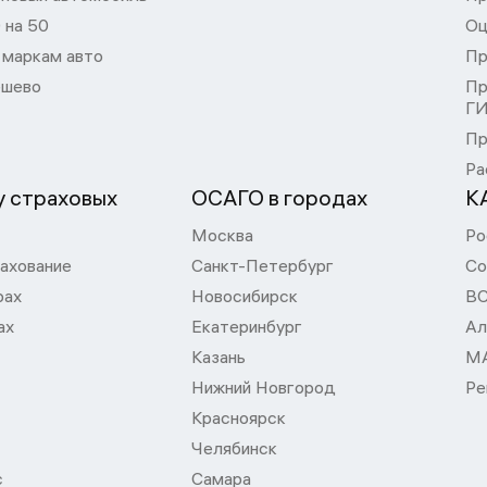
 на 50
Оц
 маркам авто
Пр
шево
Пр
Г
Пр
Ра
 страховых
ОСАГО в городах
К
Москва
Ро
ахование
Санкт-Петербург
Со
рах
Новосибирск
В
ах
Екатеринбург
Ал
Казань
М
Нижний Новгород
Ре
Красноярск
Челябинск
с
Самара