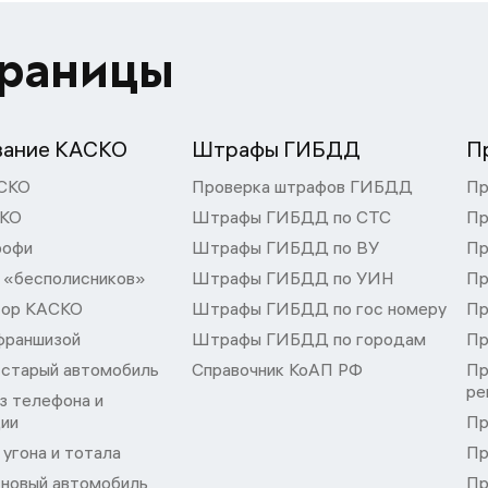
траницы
вание КАСКО
Штрафы ГИБДД
П
СКО
Проверка штрафов ГИБДД
Пр
СКО
Штрафы ГИБДД по СТС
Пр
рофи
Штрафы ГИБДД по ВУ
Пр
 «бесполисников»
Штрафы ГИБДД по УИН
Пр
тор КАСКО
Штрафы ГИБДД по гос номеру
Пр
франшизой
Штрафы ГИБДД по городам
Пр
 старый автомобиль
Справочник КоАП РФ
Пр
ре
з телефона и
ции
Пр
угона и тотала
Пр
 новый автомобиль
Пр