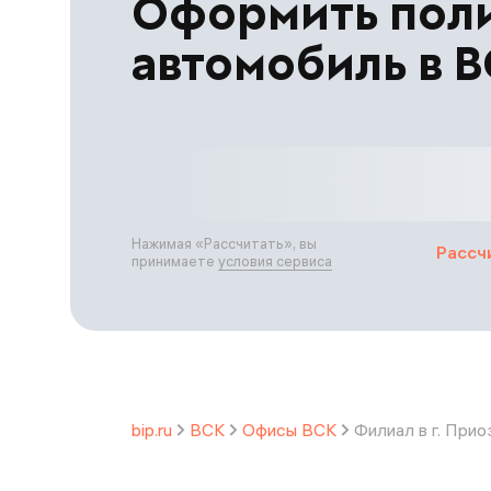
Оформить пол
автомобиль в 
Нажимая «
Рассчитать
», вы
Рассч
принимаете
условия сервиса
bip.ru
ВСК
Офисы ВСК
Филиал в г. Прио