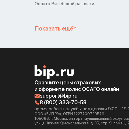
Оплата Витебской развязки
Показать ещё
Сравните цены страховых
и оформите полис ОСАГО онлайн
support@bip.ru
8 (800) 333-70-58
время работы службы поддержки 9:00 - 19:
ООО «БИП.РУ», ОГРН 1227700720576.
105066, г. Москва, вн.тер.г. муниципальный округ Б
улица Нижняя Красносельская, д. 35, стр. 9, помещ. 