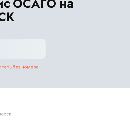
ис ОСАГО на
ВСК
итать без номера
зерск