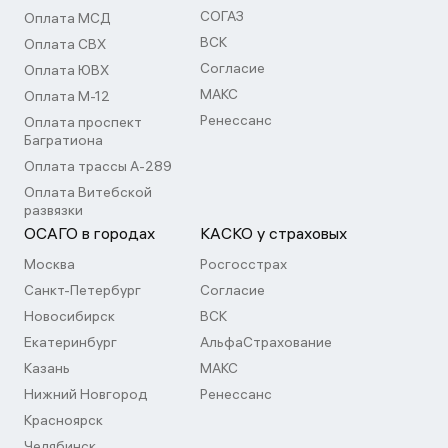
СОГАЗ
Оплата МСД
ВСК
Оплата СВХ
Согласие
Оплата ЮВХ
МАКС
Оплата М-12
Ренессанс
Оплата проспект
Багратиона
Оплата трассы А-289
Оплата Витебской
развязки
ОСАГО в городах
КАСКО у страховых
Москва
Росгосстрах
Санкт-Петербург
Согласие
Новосибирск
ВСК
Екатеринбург
АльфаСтрахование
Казань
МАКС
Нижний Новгород
Ренессанс
Красноярск
Челябинск