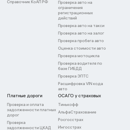
Справочник КоАП РФ
Проверка авто на
ограничения
регистрационных
действий
Проверка авто на такси
Проверка авто на залог
Проверка пробега авто
Оценка стоимости авто
Проверка мотоцикла
Проверка водителя по
базе ГИБДД
Проверка ЭПТС
Расшифровка VIN кода
авто
Платные дороги
ОСАГО у страховых
Проверка и оплата
Тинькофф
задолженности платных
АльфаСтрахование
дорог
Росгосстрах
Проверка
Ингосстрах
задолженности ЦКАД