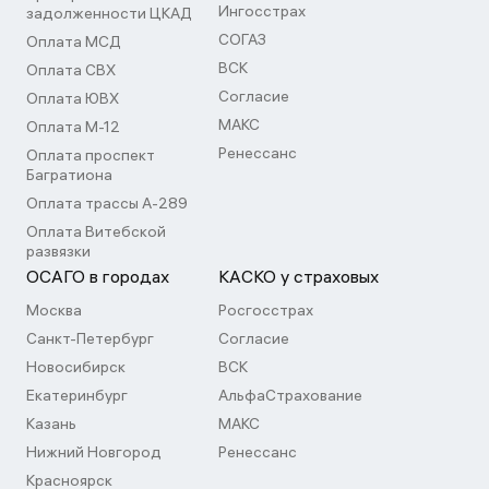
Ингосстрах
задолженности ЦКАД
СОГАЗ
Оплата МСД
ВСК
Оплата СВХ
Согласие
Оплата ЮВХ
МАКС
Оплата М-12
Ренессанс
Оплата проспект
Багратиона
Оплата трассы А-289
Оплата Витебской
развязки
ОСАГО в городах
КАСКО у страховых
Москва
Росгосстрах
Санкт-Петербург
Согласие
Новосибирск
ВСК
Екатеринбург
АльфаСтрахование
Казань
МАКС
Нижний Новгород
Ренессанс
Красноярск