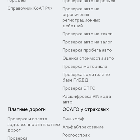
городам
Проверка авто на розыск
Справочник КоАП РФ
Проверка авто на
ограничения
регистрационных
действий
Проверка авто на такси
Проверка авто на залог
Проверка пробега авто
Оценка стоимости авто
Проверка мотоцикла
Проверка водителя по
базе ГИБДД
Проверка ЭПТС
Расшифровка VIN кода
авто
Платные дороги
ОСАГО у страховых
Проверка и оплата
Тинькофф
задолженности платных
АльфаСтрахование
дорог
Росгосстрах
Проверка