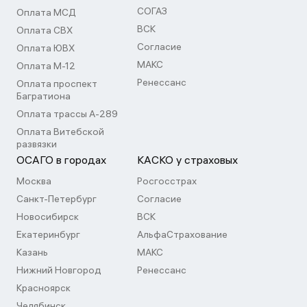
СОГАЗ
Оплата МСД
ВСК
Оплата СВХ
Согласие
Оплата ЮВХ
МАКС
Оплата М-12
Ренессанс
Оплата проспект
Багратиона
Оплата трассы А-289
Оплата Витебской
развязки
ОСАГО в городах
КАСКО у страховых
Москва
Росгосстрах
Санкт-Петербург
Согласие
Новосибирск
ВСК
Екатеринбург
АльфаСтрахование
Казань
МАКС
Нижний Новгород
Ренессанс
Красноярск
Челябинск