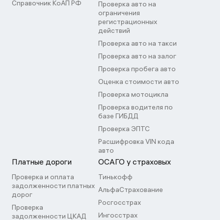
Справочник КоАП РФ
Проверка авто на
ограничения
регистрационных
действий
Проверка авто на такси
Проверка авто на залог
Проверка пробега авто
Оценка стоимости авто
Проверка мотоцикла
Проверка водителя по
базе ГИБДД
Проверка ЭПТС
Расшифровка VIN кода
авто
Платные дороги
ОСАГО у страховых
Проверка и оплата
Тинькофф
задолженности платных
АльфаСтрахование
дорог
Росгосстрах
Проверка
Ингосстрах
задолженности ЦКАД