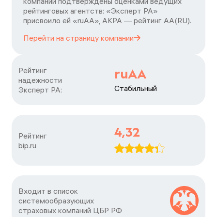
компании подтверждены оценками ведущих
рейтинговых агентств: «Эксперт РА»
присвоило ей «ruAA», АКРА — рейтинг АА(RU).
Перейти на страницу
компании
Рейтинг

ruAA
надежности

Стабильный
Эксперт РА:
4,32
Рейтинг

bip.ru
Входит в список

системообразующих

страховых компаний ЦБP РФ