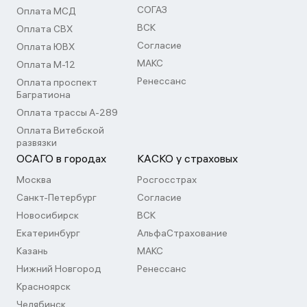
СОГАЗ
Оплата МСД
ВСК
Оплата СВХ
Согласие
Оплата ЮВХ
МАКС
Оплата М-12
Ренессанс
Оплата проспект
Багратиона
Оплата трассы А-289
Оплата Витебской
развязки
ОСАГО в городах
КАСКО у страховых
Москва
Росгосстрах
Санкт-Петербург
Согласие
Новосибирск
ВСК
Екатеринбург
АльфаСтрахование
Казань
МАКС
Нижний Новгород
Ренессанс
Красноярск
Челябинск