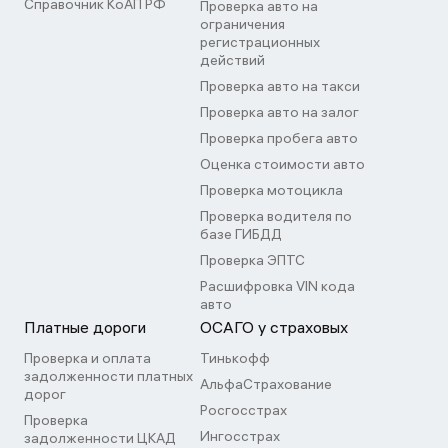
Справочник КоАП РФ
Проверка авто на
ограничения
регистрационных
действий
Проверка авто на такси
Проверка авто на залог
Проверка пробега авто
Оценка стоимости авто
Проверка мотоцикла
Проверка водителя по
базе ГИБДД
Проверка ЭПТС
Расшифровка VIN кода
авто
Платные дороги
ОСАГО у страховых
Проверка и оплата
Тинькофф
задолженности платных
АльфаСтрахование
дорог
Росгосстрах
Проверка
Ингосстрах
задолженности ЦКАД