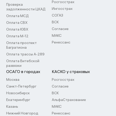
Росгосстрах
Проверка
Ингосстрах
задолженности ЦКАД
СОГАЗ
Оплата МСД
ВСК
Оплата СВХ
Согласие
Оплата ЮВХ
МАКС
Оплата М-12
Ренессанс
Оплата проспект
Багратиона
Оплата трассы А-289
Оплата Витебской
развязки
ОСАГО в городах
КАСКО у страховых
Москва
Росгосстрах
Санкт-Петербург
Согласие
Новосибирск
ВСК
Екатеринбург
АльфаСтрахование
Казань
МАКС
Нижний Новгород
Ренессанс