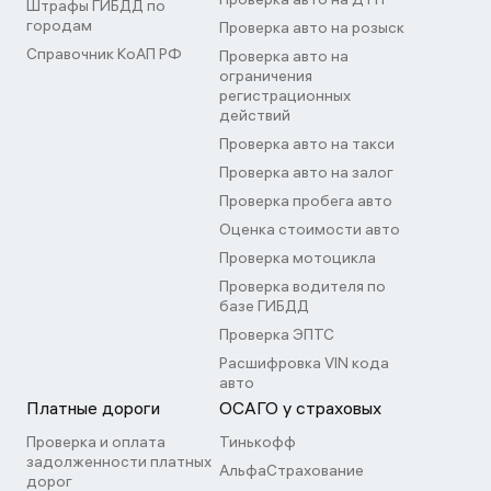
Штрафы ГИБДД по
городам
Проверка авто на розыск
Справочник КоАП РФ
Проверка авто на
ограничения
регистрационных
действий
Проверка авто на такси
Проверка авто на залог
Проверка пробега авто
Оценка стоимости авто
Проверка мотоцикла
Проверка водителя по
базе ГИБДД
Проверка ЭПТС
Расшифровка VIN кода
авто
Платные дороги
ОСАГО у страховых
Проверка и оплата
Тинькофф
задолженности платных
АльфаСтрахование
дорог