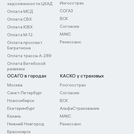
Ингосстрах
задолженности ЦКАД
СОГАЗ
Оплата МСД
ВСК
Оплата СВХ
Согласие
Оплата ЮВХ
МАКС
Оплата М-12
Ренессанс
Оплата проспект
Багратиона
Оплата трассы А-289
Оплата Витебской
развязки
ОСАГО в городах
КАСКО у страховых
Москва
Росгосстрах
Санкт-Петербург
Согласие
Новосибирск
ВСК
Екатеринбург
АльфаСтрахование
Казань
МАКС
Нижний Новгород
Ренессанс
Красноярск