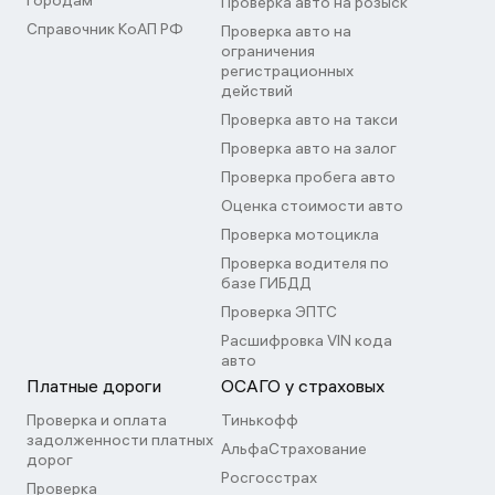
городам
Проверка авто на розыск
Справочник КоАП РФ
Проверка авто на
ограничения
регистрационных
действий
Проверка авто на такси
Проверка авто на залог
Проверка пробега авто
Оценка стоимости авто
Проверка мотоцикла
Проверка водителя по
базе ГИБДД
Проверка ЭПТС
Расшифровка VIN кода
авто
Платные дороги
ОСАГО у страховых
Проверка и оплата
Тинькофф
задолженности платных
АльфаСтрахование
дорог
Росгосстрах
Проверка