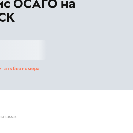
ис ОСАГО на
ВСК
итать без номера
рлитамак