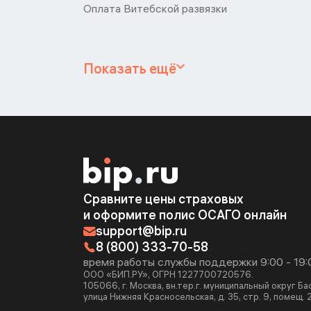
Оплата Витебской развязки
Показать ещё
Сравните цены страховых
и оформите полис ОСАГО онлайн
support@bip.ru
8 (800) 333-70-58
время работы службы поддержки 9:00 - 19:
ООО «БИП.РУ», ОГРН 1227700720576.
105066, г. Москва, вн.тер.г. муниципальный округ Б
улица Нижняя Красносельская, д. 35, стр. 9, помещ. 