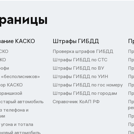
траницы
вание КАСКО
Штрафы ГИБДД
П
СКО
Проверка штрафов ГИБДД
Пр
СКО
Штрафы ГИБДД по СТС
Пр
рофи
Штрафы ГИБДД по ВУ
Пр
 «бесполисников»
Штрафы ГИБДД по УИН
Пр
тор КАСКО
Штрафы ГИБДД по гос номеру
Пр
франшизой
Штрафы ГИБДД по городам
Пр
 старый автомобиль
Справочник КоАП РФ
Пр
ре
з телефона и
ции
Пр
угона и тотала
Пр
 новый автомобиль
Пр