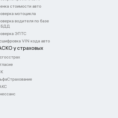
енка стоимости авто
оверка мотоцикла
оверка водителя по базе
ИБДД
оверка ЭПТС
сшифровка VIN кода авто
АСКО у страховых
сгосстрах
гласие
СК
ьфаСтрахование
АКС
нессанс