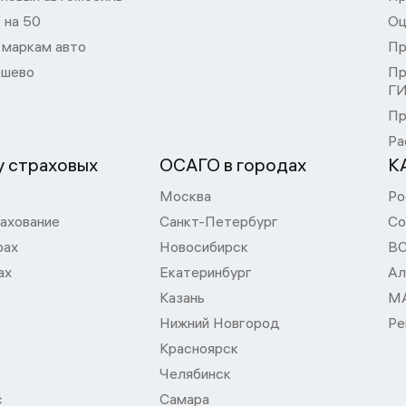
 на 50
Оц
 маркам авто
Пр
шево
Пр
Г
Пр
Ра
 страховых
ОСАГО в городах
К
Москва
Ро
ахование
Санкт-Петербург
Со
рах
Новосибирск
В
ах
Екатеринбург
Ал
Казань
М
Нижний Новгород
Ре
Красноярск
Челябинск
с
Самара