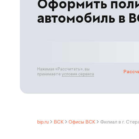
Оформить пол
автомобиль в 
Нажимая «
Рассчитать
», вы
Рассч
принимаете
условия сервиса
bip.ru
ВСК
Офисы ВСК
Филиал в г. Сте