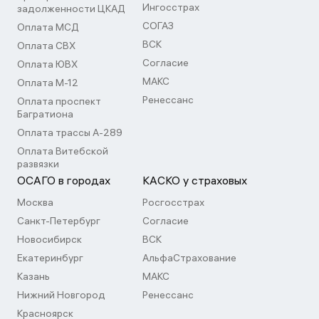
Ингосстрах
задолженности ЦКАД
СОГАЗ
Оплата МСД
ВСК
Оплата СВХ
Согласие
Оплата ЮВХ
МАКС
Оплата М-12
Ренессанс
Оплата проспект
Багратиона
Оплата трассы А-289
Оплата Витебской
развязки
ОСАГО в городах
КАСКО у страховых
Москва
Росгосстрах
Санкт-Петербург
Согласие
Новосибирск
ВСК
Екатеринбург
АльфаСтрахование
Казань
МАКС
Нижний Новгород
Ренессанс
Красноярск