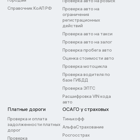
городам
Проверка авто на розыск
Справочник КоАП РФ
Проверка авто на
ограничения
регистрационных
действий
Проверка авто на такси
Проверка авто на залог
Проверка пробега авто
Оценка стоимости авто
Проверка мотоцикла
Проверка водителя по
базе ГИБДД
Проверка ЭПТС
Расшифровка VIN кода
авто
Платные дороги
ОСАГО у страховых
Проверка и оплата
Тинькофф
задолженности платных
АльфаСтрахование
дорог
Росгосстрах
Проверка