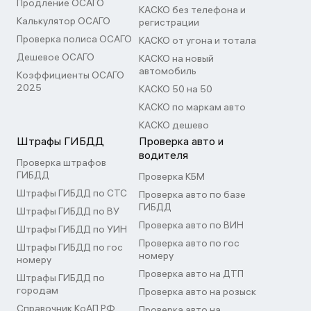
Продление ОСАГО
КАСКО без телефона и
Калькулятор ОСАГО
регистрации
Проверка полиса ОСАГО
КАСКО от угона и тотала
Дешевое ОСАГО
КАСКО на новый
автомобиль
Коэффициенты ОСАГО
2025
КАСКО 50 на 50
КАСКО по маркам авто
КАСКО дешево
Штрафы ГИБДД
Проверка авто и
водителя
Проверка штрафов
ГИБДД
Проверка КБМ
Штрафы ГИБДД по СТС
Проверка авто по базе
ГИБДД
Штрафы ГИБДД по ВУ
Проверка авто по ВИН
Штрафы ГИБДД по УИН
Проверка авто по гос
Штрафы ГИБДД по гос
номеру
номеру
Проверка авто на ДТП
Штрафы ГИБДД по
городам
Проверка авто на розыск
Справочник КоАП РФ
Проверка авто на