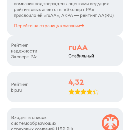
компании подтверждены оценками ведущих
рейтинговых агентств: «Эксперт РА»
присвоило ей «ruAA», АКРА — рейтинг АА(RU).
Перейти на страницу
компании
Рейтинг

ruAA
надежности

Стабильный
Эксперт РА:
4,32
Рейтинг

bip.ru
Входит в список

системообразующих

страховых компаний ЦБP РФ