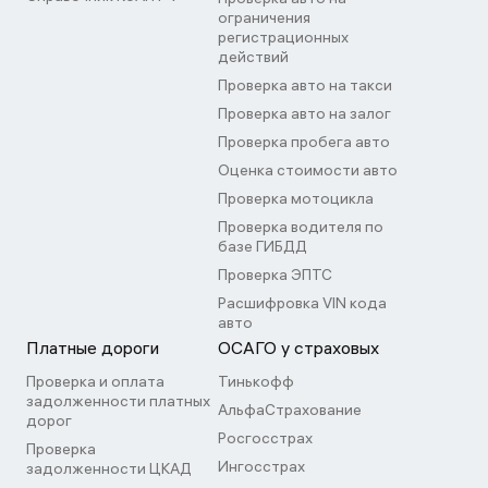
ограничения
регистрационных
действий
Проверка авто на такси
Проверка авто на залог
Проверка пробега авто
Оценка стоимости авто
Проверка мотоцикла
Проверка водителя по
базе ГИБДД
Проверка ЭПТС
Расшифровка VIN кода
авто
Платные дороги
ОСАГО у страховых
Проверка и оплата
Тинькофф
задолженности платных
АльфаСтрахование
дорог
Росгосстрах
Проверка
Ингосстрах
задолженности ЦКАД