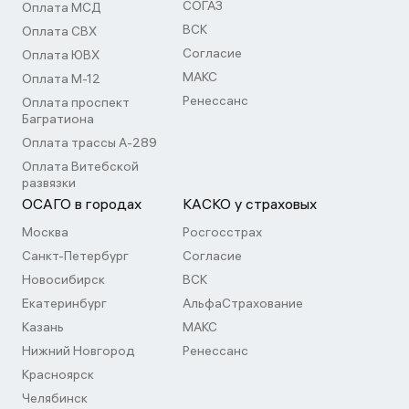
СОГАЗ
Оплата МСД
ВСК
Оплата СВХ
Согласие
Оплата ЮВХ
МАКС
Оплата М-12
Ренессанс
Оплата проспект
Багратиона
Оплата трассы А-289
Оплата Витебской
развязки
ОСАГО в городах
КАСКО у страховых
Москва
Росгосстрах
Санкт-Петербург
Согласие
Новосибирск
ВСК
Екатеринбург
АльфаСтрахование
Казань
МАКС
Нижний Новгород
Ренессанс
Красноярск
Челябинск