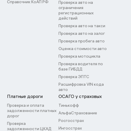
Справочник КоАП РФ
Проверка авто на
ограничения
регистрационных
действий
Проверка авто на такси
Проверка авто на залог
Проверка пробега авто
Оценка стоимости авто
Проверка мотоцикла
Проверка водителя по
базе ГИБДД
Проверка ЭПТС
Расшифровка VIN кода
авто
Платные дороги
ОСАГО у страховых
Проверка и оплата
Тинькофф
задолженности платных
АльфаСтрахование
дорог
Росгосстрах
Проверка
Ингосстрах
задолженности ЦКАД