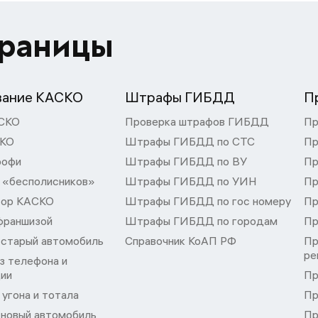
траницы
вание КАСКО
Штрафы ГИБДД
П
СКО
Проверка штрафов ГИБДД
Пр
СКО
Штрафы ГИБДД по СТС
Пр
рофи
Штрафы ГИБДД по ВУ
Пр
 «бесполисников»
Штрафы ГИБДД по УИН
Пр
тор КАСКО
Штрафы ГИБДД по гос номеру
Пр
франшизой
Штрафы ГИБДД по городам
Пр
 старый автомобиль
Справочник КоАП РФ
Пр
ре
з телефона и
ции
Пр
угона и тотала
Пр
 новый автомобиль
Пр