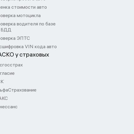
енка стоимости авто
оверка мотоцикла
оверка водителя по базе
ИБДД
оверка ЭПТС
сшифровка VIN кода авто
АСКО у страховых
сгосстрах
гласие
СК
ьфаСтрахование
АКС
нессанс