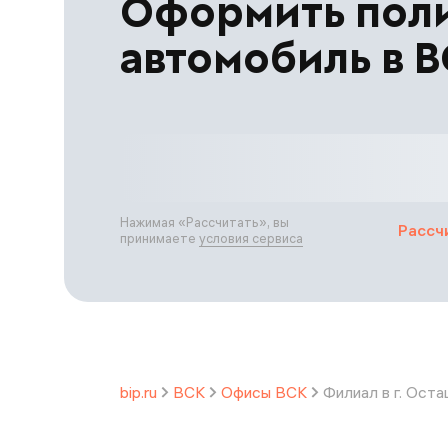
Оформить пол
автомобиль в 
Нажимая «
Рассчитать
», вы
Рассч
принимаете
условия сервиса
bip.ru
ВСК
Офисы ВСК
Филиал в г. Ост