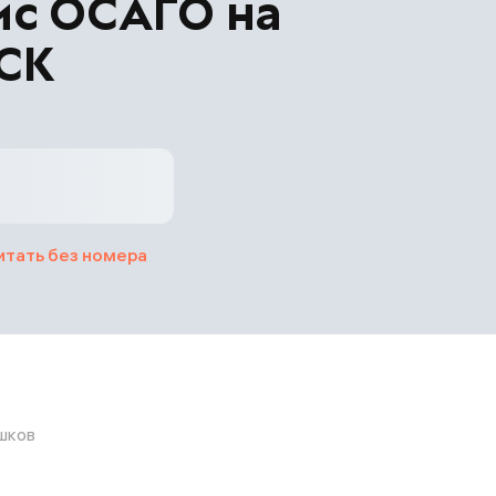
ис ОСАГО на
ВСК
итать без номера
ашков