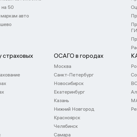
 на 50
Оц
 маркам авто
Пр
шево
Пр
Г
Пр
Ра
 страховых
ОСАГО в городах
К
Москва
Ро
ахование
Санкт-Петербург
Со
рах
Новосибирск
В
ах
Екатеринбург
Ал
Казань
М
Нижний Новгород
Ре
Красноярск
Челябинск
с
Самара