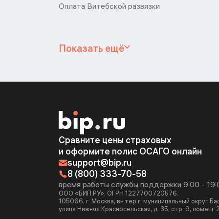
Оплата Витебской развязки
Показать ещё
Сравните цены страховых
и оформите полис ОСАГО онлайн
support@bip.ru
8 (800) 333-70-58
время работы службы поддержки 9:00 - 19:
ООО «БИП.РУ», ОГРН 1227700720576.
105066, г. Москва, вн.тер.г. муниципальный округ Б
улица Нижняя Красносельская, д. 35, стр. 9, помещ. 