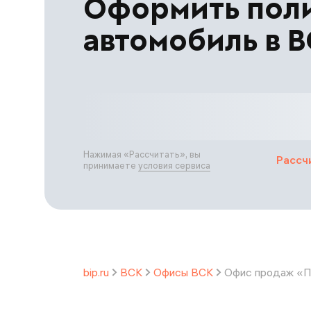
Оформить пол
автомобиль в 
Нажимая «
Рассчитать
», вы
Рассч
принимаете
условия сервиса
bip.ru
ВСК
Офисы ВСК
Офис продаж «П