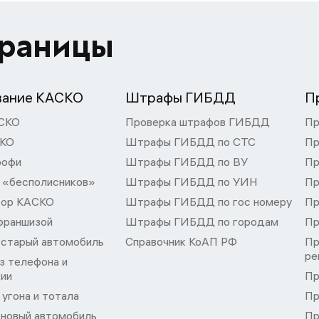
траницы
вание КАСКО
Штрафы ГИБДД
П
СКО
Проверка штрафов ГИБДД
Пр
СКО
Штрафы ГИБДД по СТС
Пр
рофи
Штрафы ГИБДД по ВУ
Пр
 «бесполисников»
Штрафы ГИБДД по УИН
Пр
тор КАСКО
Штрафы ГИБДД по гос номеру
Пр
франшизой
Штрафы ГИБДД по городам
Пр
 старый автомобиль
Справочник КоАП РФ
Пр
ре
з телефона и
ции
Пр
угона и тотала
Пр
 новый автомобиль
Пр