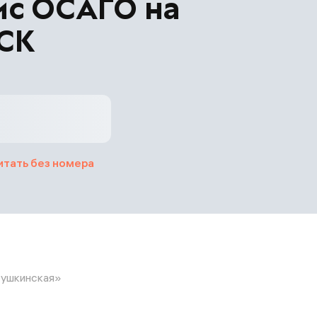
ис ОСАГО на
ВСК
итать без номера
ушкинская»