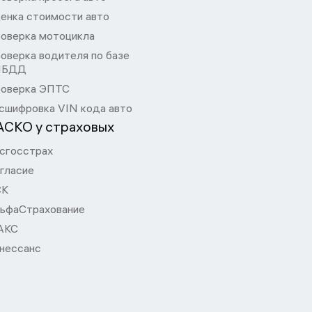
енка стоимости авто
оверка мотоцикла
оверка водителя по базе
ИБДД
оверка ЭПТС
сшифровка VIN кода авто
АСКО у страховых
сгосстрах
гласие
СК
ьфаСтрахование
АКС
нессанс