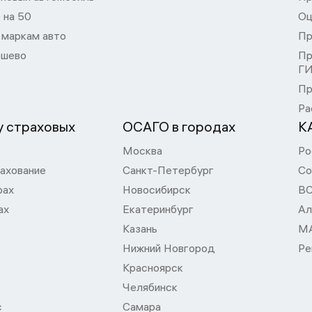
 на 50
Оц
 маркам авто
Пр
шево
Пр
Г
Пр
Ра
 страховых
ОСАГО в городах
К
Москва
Ро
ахование
Санкт-Петербург
Со
рах
Новосибирск
В
ах
Екатеринбург
Ал
Казань
М
Нижний Новгород
Ре
Красноярск
Челябинск
с
Самара