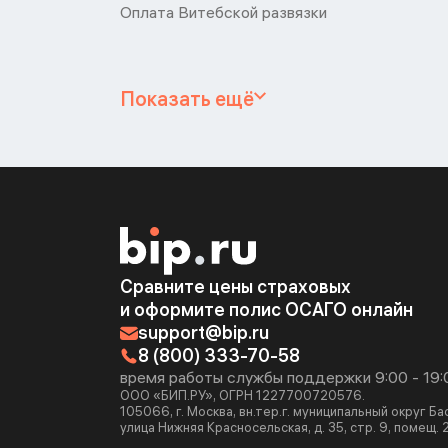
Оплата Витебской развязки
Показать ещё
Сравните цены страховых
и оформите полис ОСАГО онлайн
support@bip.ru
8 (800) 333-70-58
время работы службы поддержки 9:00 - 19:
ООО «БИП.РУ», ОГРН 1227700720576.
105066, г. Москва, вн.тер.г. муниципальный округ Б
улица Нижняя Красносельская, д. 35, стр. 9, помещ. 