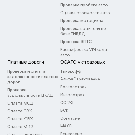
Проверка пробега авто
Оценка стоимости авто
Проверка мотоцикла
Проверка водителя по
базе ГИБДД
Проверка ЭПТС
Расшифровка VIN кода
авто
Платные дороги
ОСАГО у страховых
Проверка и оплата
Тинькофф
задолженности платных
АльфаСтрахование
дорог
Росгосстрах
Проверка
Ингосстрах
задолженности ЦКАД
СОГАЗ
Оплата МСД
ВСК
Оплата СВХ
Согласие
Оплата ЮВХ
МАКС
Оплата М-12
Ренессанс
Оплата проспект