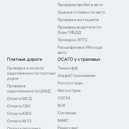
Проверка пробега авто
Оценка стоимости авто
Проверка мотоцикла
Проверка водителя по
базе ГИБДД
Проверка ЭПТС
Расшифровка VIN кода
авто
Платные дороги
ОСАГО у страховых
Проверка и оплата
Тинькофф
задолженности платных
АльфаСтрахование
дорог
Росгосстрах
Проверка
Ингосстрах
задолженности ЦКАД
СОГАЗ
Оплата МСД
ВСК
Оплата СВХ
Согласие
Оплата ЮВХ
МАКС
Оплата М-12
Ренессанс
Оплата проспект