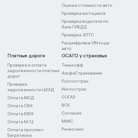
Оценка стоимости авто
Проверка мотоцикла
Проверка водителя по
базе ГИБДД
Проверка ЭПТС
Расшифровка VIN кода
авто
Платные дороги
ОСАГО у страховых
Проверка и оплата
Тинькофф
задолженности платных
АльфаСтрахование
дорог
Росгосстрах
Проверка
Ингосстрах
задолженности ЦКАД
СОГАЗ
Оплата МСД
ВСК
Оплата СВХ
Согласие
Оплата ЮВХ
МАКС
Оплата М-12
Ренессанс
Оплата проспект
Багратиона