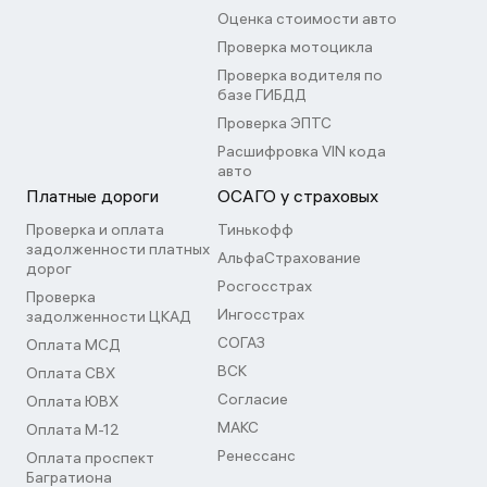
Оценка стоимости авто
Проверка мотоцикла
Проверка водителя по
базе ГИБДД
Проверка ЭПТС
Расшифровка VIN кода
авто
Платные дороги
ОСАГО у страховых
Проверка и оплата
Тинькофф
задолженности платных
АльфаСтрахование
дорог
Росгосстрах
Проверка
Ингосстрах
задолженности ЦКАД
СОГАЗ
Оплата МСД
ВСК
Оплата СВХ
Согласие
Оплата ЮВХ
МАКС
Оплата М-12
Ренессанс
Оплата проспект
Багратиона