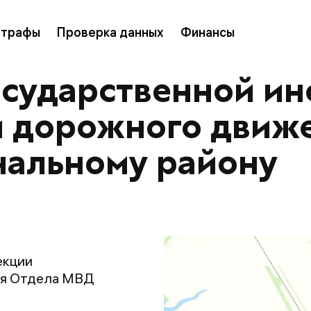
трафы
Проверка данных
Финансы
осударственной ин
и дорожного движ
нальному району
екции
ия Отдела МВД