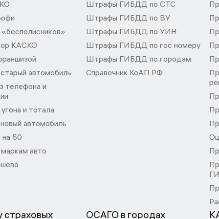
СКО
Штрафы ГИБДД по СТС
Пр
рофи
Штрафы ГИБДД по ВУ
Пр
 «бесполисников»
Штрафы ГИБДД по УИН
Пр
тор КАСКО
Штрафы ГИБДД по гос номеру
Пр
франшизой
Штрафы ГИБДД по городам
Пр
 старый автомобиль
Справочник КоАП РФ
Пр
ре
з телефона и
ции
Пр
угона и тотала
Пр
 новый автомобиль
Пр
 на 50
Оц
 маркам авто
Пр
шево
Пр
Г
Пр
Ра
 страховых
ОСАГО в городах
К