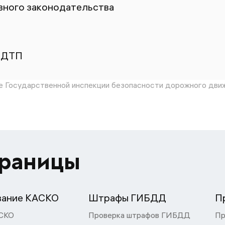
ного законодательства
 ДТП
 Государственной инспекции безопасности дорожного дви
траницы
вание КАСКО
Штрафы ГИБДД
П
СКО
Проверка штрафов ГИБДД
Пр