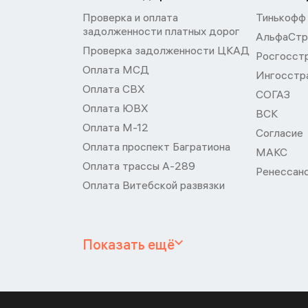
Проверка и оплата
Тинькофф
задолженности платных дорог
АльфаСтр
Проверка задолженности ЦКАД
Росгосст
Оплата МСД
Ингосстр
Оплата СВХ
СОГАЗ
Оплата ЮВХ
ВСК
Оплата М-12
Согласие
Оплата проспект Багратиона
МАКС
Оплата трассы А-289
Ренессан
Оплата Витебской развязки
Показать ещё