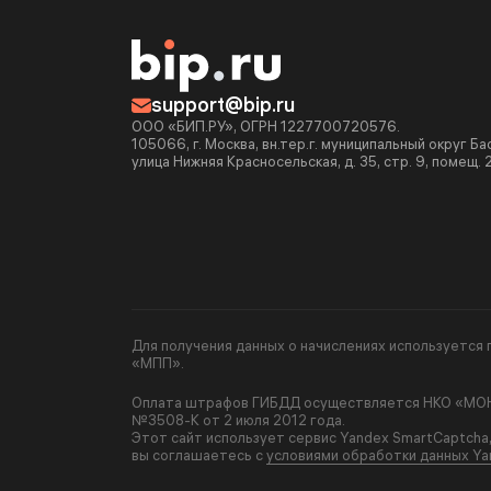
support@bip.ru
ООО «БИП.РУ», ОГРН 1227700720576.
105066, г. Москва, вн.тер.г. муниципальный округ Б
улица Нижняя Красносельская, д. 35, стр. 9, помещ. 
Для получения данных о начислениях используетс
«МПП».
Оплата штрафов ГИБДД осуществляется НКО «МОНЕ
№3508-К от 2 июля 2012 года.
Этот сайт использует сервис Yandex SmartCaptcha
вы соглашаетесь с
условиями обработки данных Ya