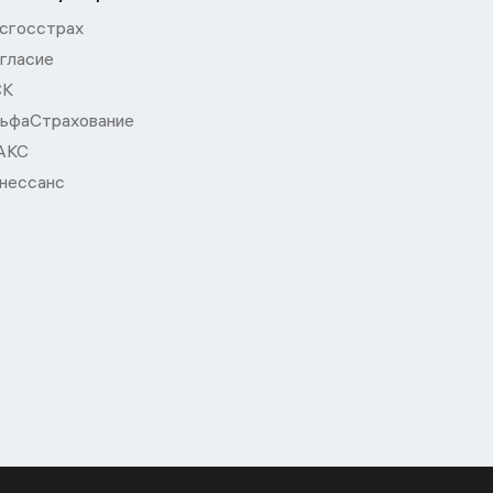
сгосстрах
гласие
СК
ьфаСтрахование
АКС
нессанс