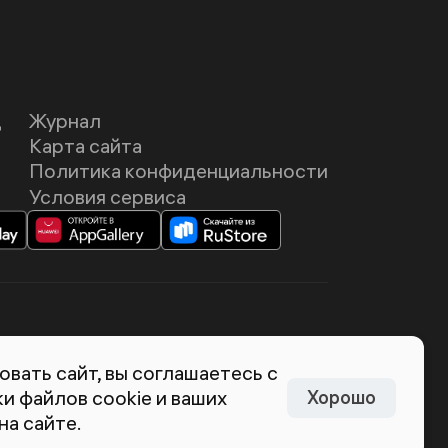
Д
Журнал
Карта сайта
Политика конфиденциальности
Условия сервиса
темия Лебедева
вать сайт, вы соглашаетесь с
и файлов cookie и ваших
Хорошо
на сайте.