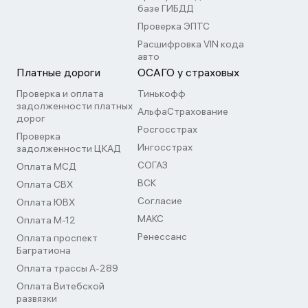
базе ГИБДД
Проверка ЭПТС
Расшифровка VIN кода
авто
Платные дороги
ОСАГО у страховых
Проверка и оплата
Тинькофф
задолженности платных
АльфаСтрахование
дорог
Росгосстрах
Проверка
Ингосстрах
задолженности ЦКАД
СОГАЗ
Оплата МСД
ВСК
Оплата СВХ
Согласие
Оплата ЮВХ
МАКС
Оплата М-12
Ренессанс
Оплата проспект
Багратиона
Оплата трассы А-289
Оплата Витебской
развязки