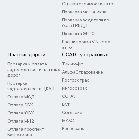
Оценка стоимости авто
Проверка мотоцикла
Проверка водителя по
базе ГИБДД
Проверка ЭПТС
Расшифровка VIN кода
авто
Платные дороги
ОСАГО у страховых
Проверка и оплата
Тинькофф
задолженности платных
АльфаСтрахование
дорог
Росгосстрах
Проверка
Ингосстрах
задолженности ЦКАД
СОГАЗ
Оплата МСД
ВСК
Оплата СВХ
Согласие
Оплата ЮВХ
МАКС
Оплата М-12
Ренессанс
Оплата проспект
Багратиона