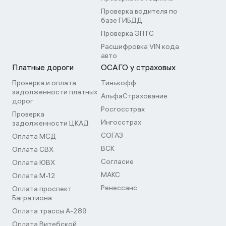
Проверка водителя по
базе ГИБДД
Проверка ЭПТС
Расшифровка VIN кода
авто
Платные дороги
ОСАГО у страховых
Проверка и оплата
Тинькофф
задолженности платных
АльфаСтрахование
дорог
Росгосстрах
Проверка
Ингосстрах
задолженности ЦКАД
СОГАЗ
Оплата МСД
ВСК
Оплата СВХ
Согласие
Оплата ЮВХ
МАКС
Оплата М-12
Ренессанс
Оплата проспект
Багратиона
Оплата трассы А-289
Оплата Витебской