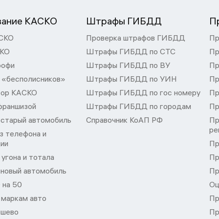
вание КАСКО
Штрафы ГИБДД
П
СКО
Проверка штрафов ГИБДД
Пр
СКО
Штрафы ГИБДД по СТС
Пр
рофи
Штрафы ГИБДД по ВУ
Пр
 «бесполисников»
Штрафы ГИБДД по УИН
Пр
тор КАСКО
Штрафы ГИБДД по гос номеру
Пр
франшизой
Штрафы ГИБДД по городам
Пр
 старый автомобиль
Справочник КоАП РФ
Пр
ре
з телефона и
ции
Пр
угона и тотала
Пр
 новый автомобиль
Пр
 на 50
Оц
 маркам авто
Пр
шево
Пр