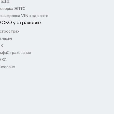
ИБДД
оверка ЭПТС
сшифровка VIN кода авто
АСКО у страховых
сгосстрах
гласие
СК
ьфаСтрахование
АКС
нессанс