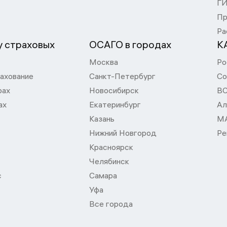
Г
Пр
Ра
 страховых
ОСАГО в городах
К
Москва
Ро
ахование
Санкт-Петербург
Со
рах
Новосибирск
В
ах
Екатеринбург
Ал
Казань
М
Нижний Новгород
Ре
Красноярск
Челябинск
с
Самара
Уфа
Все города