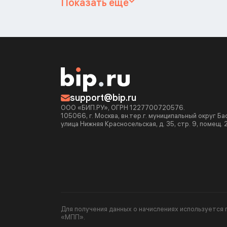
Показать ещё
support@bip.ru
ООО «БИП.РУ», ОГРН 1227700720576.
105066, г. Москва, вн.тер.г. муниципальный округ Б
улица Нижняя Красносельская, д. 35, стр. 9, помещ. 
Для получения данных о начислениях используетс
«МПП».