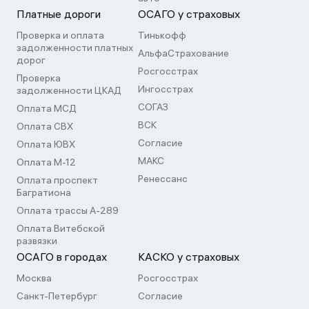
Платные дороги
ОСАГО у страховых
Проверка и оплата
Тинькофф
задолженности платных
АльфаСтрахование
дорог
Росгосстрах
Проверка
Ингосстрах
задолженности ЦКАД
СОГАЗ
Оплата МСД
ВСК
Оплата СВХ
Согласие
Оплата ЮВХ
МАКС
Оплата М-12
Ренессанс
Оплата проспект
Багратиона
Оплата трассы А-289
Оплата Витебской
развязки
ОСАГО в городах
КАСКО у страховых
Москва
Росгосстрах
Санкт-Петербург
Согласие