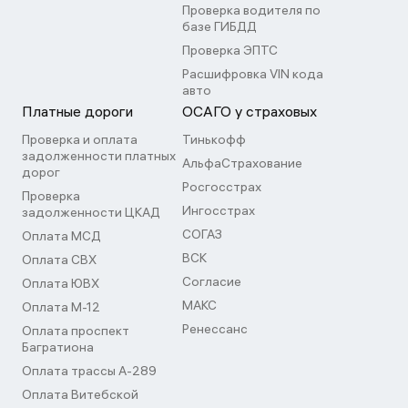
Проверка водителя по
базе ГИБДД
Проверка ЭПТС
Расшифровка VIN кода
авто
Платные дороги
ОСАГО у страховых
Проверка и оплата
Тинькофф
задолженности платных
АльфаСтрахование
дорог
Росгосстрах
Проверка
Ингосстрах
задолженности ЦКАД
СОГАЗ
Оплата МСД
ВСК
Оплата СВХ
Согласие
Оплата ЮВХ
МАКС
Оплата М-12
Ренессанс
Оплата проспект
Багратиона
Оплата трассы А-289
Оплата Витебской