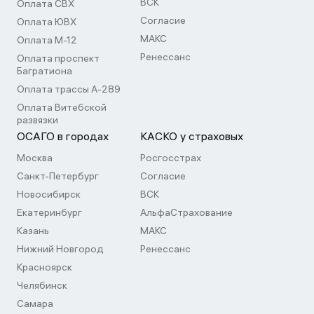
ВСК
Оплата СВХ
Согласие
Оплата ЮВХ
МАКС
Оплата М-12
Ренессанс
Оплата проспект
Багратиона
Оплата трассы А-289
Оплата Витебской
развязки
ОСАГО в городах
КАСКО у страховых
Москва
Росгосстрах
Санкт-Петербург
Согласие
Новосибирск
ВСК
Екатеринбург
АльфаСтрахование
Казань
МАКС
Нижний Новгород
Ренессанс
Красноярск
Челябинск
Самара