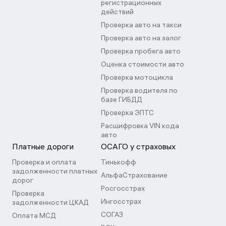
регистрационных
действий
Проверка авто на такси
Проверка авто на залог
Проверка пробега авто
Оценка стоимости авто
Проверка мотоцикла
Проверка водителя по
базе ГИБДД
Проверка ЭПТС
Расшифровка VIN кода
авто
Платные дороги
ОСАГО у страховых
Проверка и оплата
Тинькофф
задолженности платных
АльфаСтрахование
дорог
Росгосстрах
Проверка
Ингосстрах
задолженности ЦКАД
СОГАЗ
Оплата МСД