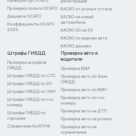
Калькулятор ОСАГО
регистрации
Проверка полиса ОСАГО
КАСКО от угона и тотала
Дешевое ОСАГО
КАСКО на новый
автомобиль
Коэффициенты ОСАГО
2025
КАСКО 50 на 50
КАСКО по маркам авто
КАСКО дешево
Штрафы ГИБДД
Проверка авто и
водителя
Проверка штрафов
ГИБДД
Проверка КБМ
Штрафы ГИБДД по СТС
Проверка авто по базе
ГИБДД
Штрафы ГИБДД по ВУ
Проверка авто по ВИН
Штрафы ГИБДД по УИН
Проверка авто по гос
Штрафы ГИБДД по гос
номеру
номеру
Проверка авто на ДТП
Штрафы ГИБДД по
городам
Проверка авто на розыск
Справочник КоАП РФ
Проверка авто на
ограничения