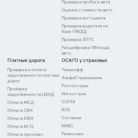
Проверка пробега авто
Оценка стоимости авто
Проверка мотоцикла
Проверка водителя по
базе ГИБДД
Проверка ЭПТС
Расшифровка VIN кода
авто
Платные дороги
ОСАГО у страховых
Проверка и оплата
Тинькофф
задолженности платных
АльфаСтрахование
дорог
Росгосстрах
Проверка
Ингосстрах
задолженности ЦКАД
СОГАЗ
Оплата МСД
ВСК
Оплата СВХ
Согласие
Оплата ЮВХ
МАКС
Оплата М-12
Ренессанс
Оплата проспект