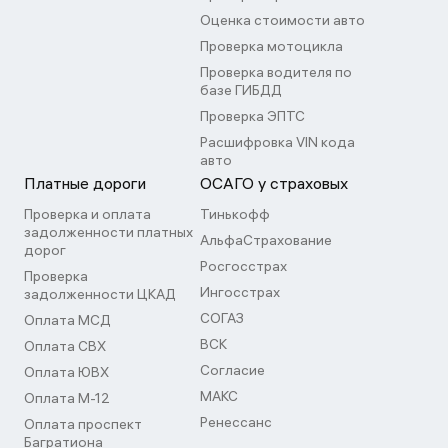
Оценка стоимости авто
Проверка мотоцикла
Проверка водителя по
базе ГИБДД
Проверка ЭПТС
Расшифровка VIN кода
авто
Платные дороги
ОСАГО у страховых
Проверка и оплата
Тинькофф
задолженности платных
АльфаСтрахование
дорог
Росгосстрах
Проверка
Ингосстрах
задолженности ЦКАД
СОГАЗ
Оплата МСД
ВСК
Оплата СВХ
Согласие
Оплата ЮВХ
МАКС
Оплата М-12
Ренессанс
Оплата проспект
Багратиона