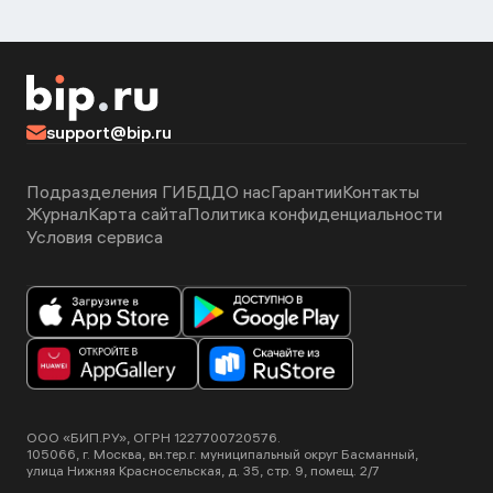
support@bip.ru
Подразделения ГИБДД
О нас
Гарантии
Контакты
Журнал
Карта сайта
Политика конфиденциальности
Условия сервиса
ООО «БИП.РУ», ОГРН 1227700720576.
105066, г. Москва, вн.тер.г. муниципальный округ Басманный,
улица Нижняя Красносельская, д. 35, стр. 9, помещ. 2/7