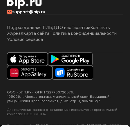
support@bip.ru
Подразделения ГИБДД
О нас
Гарантии
Контакты
Журнал
Карта сайта
Политика конфиденциальности
Условия сервиса
ООО «БИП.РУ», ОГРН 1227700720576.
105066, г. Москва, вн.тер.г. муниципальный округ Басманный,
улица Нижняя Красносельская, д. 35, стр. 9, помещ. 2/7
Для получения данных о начислениях используется программный
комплекс ООО «МПП».
Оплата штрафов ГИБДД осуществляется НКО «МОНЕТА.РУ» (ООО).
Лицензия ЦБ РФ №3508-К от 2 июля 2012 года.