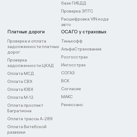
базе ГИБДД
Проверка ЭПТС
Расшифровка VIN кода
авто
Платные дороги
ОСАГО у страховых
Проверка и оплата
Тинькофф
задолженности платных
АльфаСтрахование
дорог
Росгосстрах
Проверка
Ингосстрах
задолженности ЦКАД
СОГАЗ
Оплата МСД
ВСК
Оплата СВХ
Согласие
Оплата ЮВХ
МАКС
Оплата М-12
Ренессанс
Оплата проспект
Багратиона
Оплата трассы А-289
Оплата Витебской
развязки