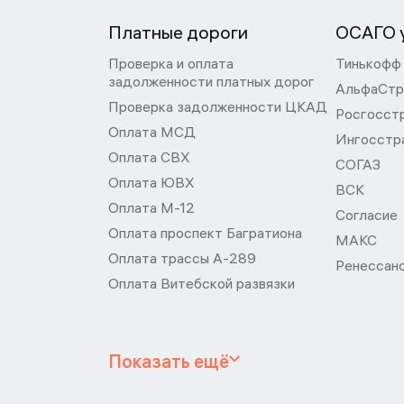
Платные дороги
ОСАГО у
Проверка и оплата
Тинькофф
задолженности платных дорог
АльфаСтр
Проверка задолженности ЦКАД
Росгосст
Оплата МСД
Ингосстр
Оплата СВХ
СОГАЗ
Оплата ЮВХ
ВСК
Оплата М-12
Согласие
Оплата проспект Багратиона
МАКС
Оплата трассы А-289
Ренессан
Оплата Витебской развязки
Показать ещё