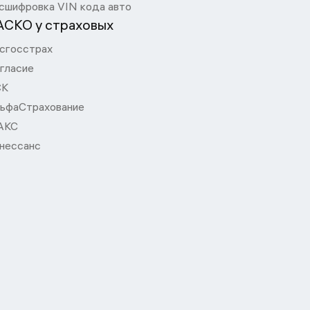
сшифровка VIN кода авто
АСКО у страховых
сгосстрах
гласие
СК
ьфаСтрахование
АКС
нессанс