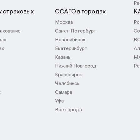
Ра
 страховых
ОСАГО в городах
К
Москва
Ро
ахование
Санкт-Петербург
Со
рах
Новосибирск
В
ах
Екатеринбург
Ал
Казань
М
Нижний Новгород
Ре
Красноярск
Челябинск
с
Самара
Уфа
Все города