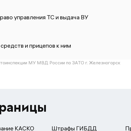
раво управления ТС и выдача ВУ
средств и прицепов к ним
тоинспекции МУ МВД России по ЗАТО г. Железногорск
траницы
вание КАСКО
Штрафы ГИБДД
П