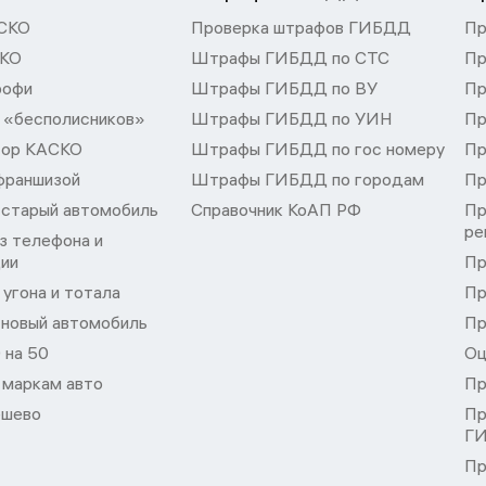
СКО
Проверка штрафов ГИБДД
Пр
СКО
Штрафы ГИБДД по СТС
Пр
рофи
Штрафы ГИБДД по ВУ
Пр
 «бесполисников»
Штрафы ГИБДД по УИН
Пр
тор КАСКО
Штрафы ГИБДД по гос номеру
Пр
франшизой
Штрафы ГИБДД по городам
Пр
 старый автомобиль
Справочник КоАП РФ
Пр
ре
з телефона и
ции
Пр
угона и тотала
Пр
 новый автомобиль
Пр
 на 50
Оц
 маркам авто
Пр
шево
Пр
Г
Пр