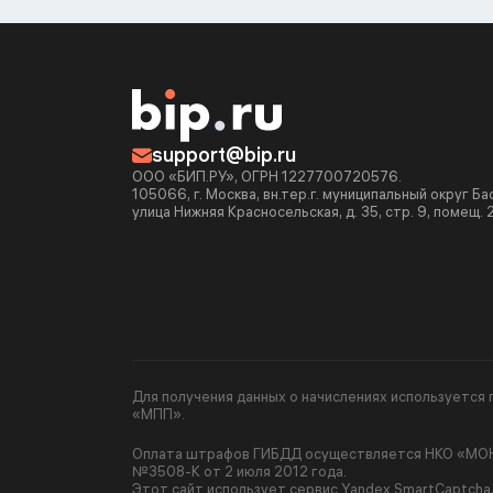
support@bip.ru
ООО «БИП.РУ», ОГРН 1227700720576.
105066, г. Москва, вн.тер.г. муниципальный округ Б
улица Нижняя Красносельская, д. 35, стр. 9, помещ. 
Для получения данных о начислениях используетс
«МПП».
Оплата штрафов ГИБДД осуществляется НКО «МОНЕ
№3508-К от 2 июля 2012 года.
Этот сайт использует сервис Yandex SmartCaptcha