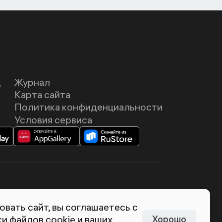
Д
Журнал
Карта сайта
Политика конфиденциальности
Условия сервиса
темия Лебедева
вать сайт, вы соглашаетесь с
и файлов cookie и ваших
Хорошо