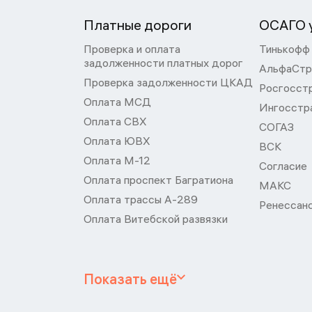
Платные дороги
ОСАГО у
Проверка и оплата
Тинькофф
задолженности платных дорог
АльфаСтр
Проверка задолженности ЦКАД
Росгосст
Оплата МСД
Ингосстр
Оплата СВХ
СОГАЗ
Оплата ЮВХ
ВСК
Оплата М-12
Согласие
Оплата проспект Багратиона
МАКС
Оплата трассы А-289
Ренессан
Оплата Витебской развязки
Показать ещё