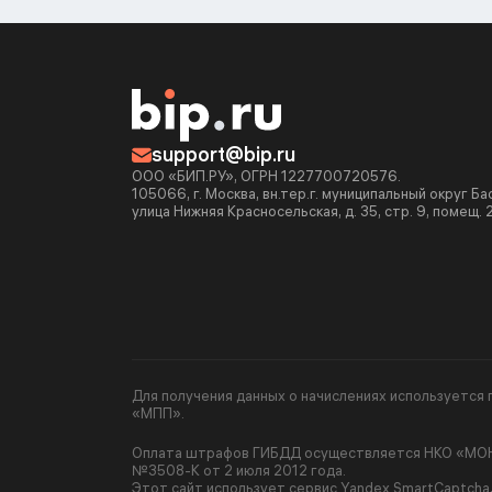
support@bip.ru
ООО «БИП.РУ», ОГРН 1227700720576.
105066, г. Москва, вн.тер.г. муниципальный округ Б
улица Нижняя Красносельская, д. 35, стр. 9, помещ. 
Для получения данных о начислениях используетс
«МПП».
Оплата штрафов ГИБДД осуществляется НКО «МОНЕ
№3508-К от 2 июля 2012 года.
Этот сайт использует сервис Yandex SmartCaptcha