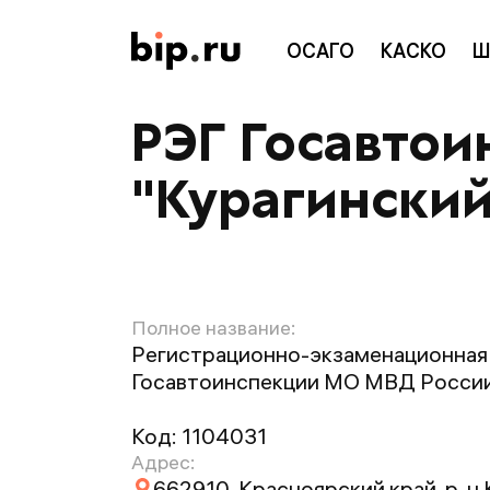
ОСАГО
КАСКО
Ш
РЭГ Госавто
"Курагинский
Полное название:
Регистрационно-экзаменационная
Госавтоинспекции МО МВД России
Код:
1104031
Адрес:
662910, Красноярский край, р-н К