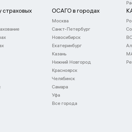
Ра
 страховых
ОСАГО в городах
К
Москва
Ро
ахование
Санкт-Петербург
Со
рах
Новосибирск
В
ах
Екатеринбург
Ал
Казань
М
Нижний Новгород
Ре
Красноярск
Челябинск
с
Самара
Уфа
Все города