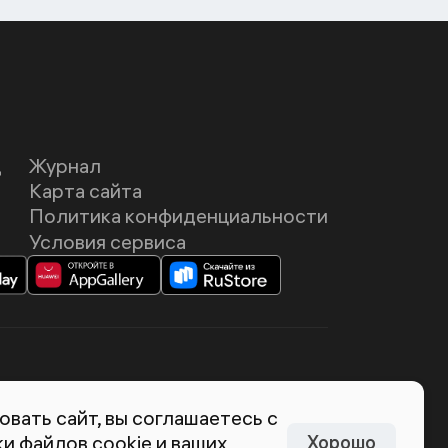
Д
Журнал
Карта сайта
Политика конфиденциальности
Условия сервиса
темия Лебедева
вать сайт, вы соглашаетесь с
и файлов cookie и ваших
Хорошо