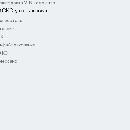
сшифровка VIN кода авто
АСКО у страховых
сгосстрах
гласие
СК
ьфаСтрахование
АКС
нессанс