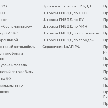
СКО
Проверка штрафов ГИБДД
Пр
СКО
Штрафы ГИБДД по СТС
Пр
рофи
Штрафы ГИБДД по ВУ
Пр
 «бесполисников»
Штрафы ГИБДД по УИН
Пр
тор КАСКО
Штрафы ГИБДД по гос номеру
Пр
франшизой
Штрафы ГИБДД по городам
Пр
 старый автомобиль
Справочник КоАП РФ
Пр
ре
з телефона и
ции
Пр
угона и тотала
Пр
 новый автомобиль
Пр
 на 50
Оц
 маркам авто
Пр
шево
Пр
Г
Пр