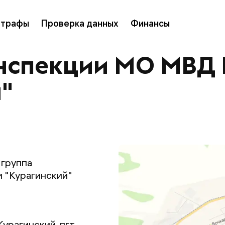
трафы
Проверка данных
Финансы
инспекции МО МВД 
"
 группа
 "Курагинский"
урагинский, пгт.