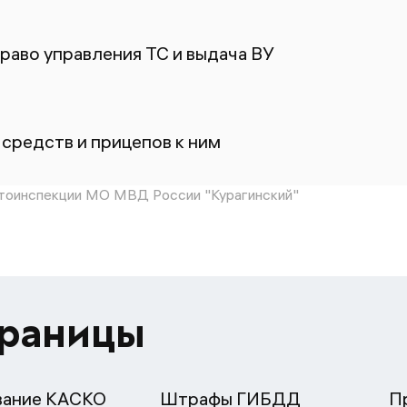
раво управления ТС и выдача ВУ
средств и прицепов к ним
тоинспекции МО МВД России "Курагинский"
траницы
вание КАСКО
Штрафы ГИБДД
П