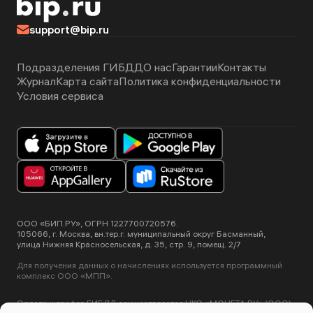
support@bip.ru
Подразделения ГИБДД
О нас
Гарантии
Контакты
Журнал
Карта сайта
Политика конфиденциальности
Условия сервиса
ООО «БИП.РУ», ОГРН 1227700720576.
105066, г. Москва, вн.тер.г. муниципальный округ Басманный,
улица Нижняя Красносельская, д. 35, стр. 9, помещ. 2/7
Для получения данных о начислениях используется программный
комплекс ООО «МПП».
Оплата штрафов ГИБДД осуществляется НКО «МОНЕТА.РУ» (ООО).