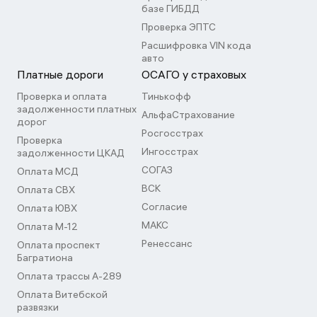
базе ГИБДД
Проверка ЭПТС
Расшифровка VIN кода
авто
Платные дороги
ОСАГО у страховых
Проверка и оплата
Тинькофф
задолженности платных
АльфаСтрахование
дорог
Росгосстрах
Проверка
Ингосстрах
задолженности ЦКАД
СОГАЗ
Оплата МСД
ВСК
Оплата СВХ
Согласие
Оплата ЮВХ
МАКС
Оплата М-12
Ренессанс
Оплата проспект
Багратиона
Оплата трассы А-289
Оплата Витебской
развязки