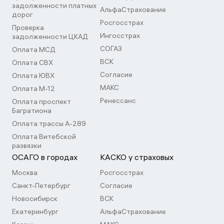
задолженности платных
АльфаСтрахование
дорог
Росгосстрах
Проверка
Ингосстрах
задолженности ЦКАД
СОГАЗ
Оплата МСД
ВСК
Оплата СВХ
Согласие
Оплата ЮВХ
МАКС
Оплата М-12
Ренессанс
Оплата проспект
Багратиона
Оплата трассы А-289
Оплата Витебской
развязки
ОСАГО в городах
КАСКО у страховых
Москва
Росгосстрах
Санкт-Петербург
Согласие
Новосибирск
ВСК
Екатеринбург
АльфаСтрахование