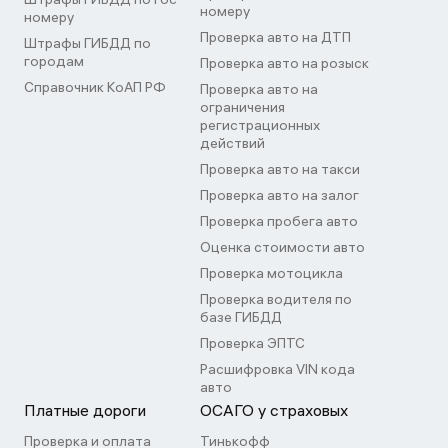
номеру
номеру
Проверка авто на ДТП
Штрафы ГИБДД по
городам
Проверка авто на розыск
Справочник КоАП РФ
Проверка авто на
ограничения
регистрационных
действий
Проверка авто на такси
Проверка авто на залог
Проверка пробега авто
Оценка стоимости авто
Проверка мотоцикла
Проверка водителя по
базе ГИБДД
Проверка ЭПТС
Расшифровка VIN кода
авто
Платные дороги
ОСАГО у страховых
Проверка и оплата
Тинькофф